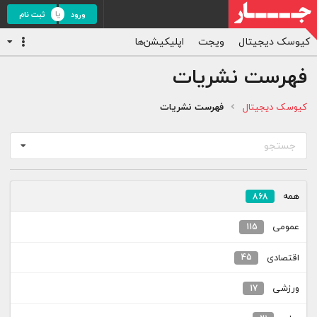
ورود
ثبت نام
کیوسک دیجیتال
ویجت
اپلیکیشن‌ها
فهرست نشریات
کیوسک دیجیتال
فهرست نشریات
جستجو
همه
868
عمومی
115
اقتصادی
45
ورزشی
17