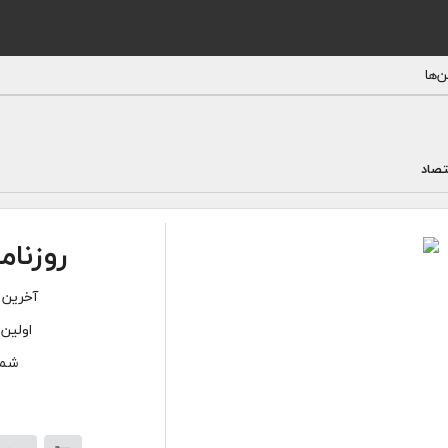
‌ها
تصاد
روزنام
آخرین 
اولین 
شمار