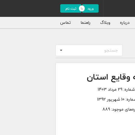
ورود
ثبت نام
درباره
وبلاگ
راهنما
تماس
جستجو
 وقایع‌ استان
ماره:
29 مرداد 1403
ماره:
10 شهریور 1392
‌های موجود: 889