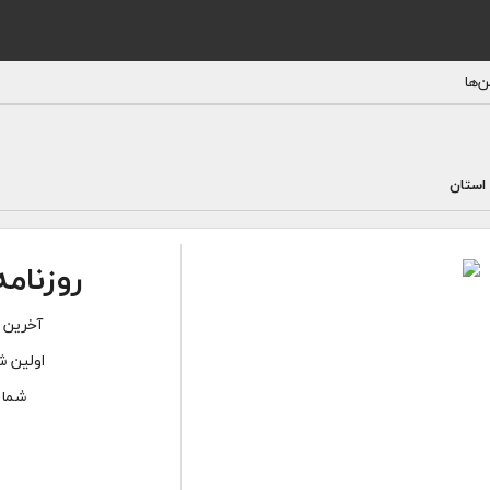
‌ها
 استان
روزنامه
آخرین ش
اولین ش
شماره