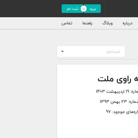
ورود
ثبت نام
درباره
وبلاگ
راهنما
تماس
جستجو
 راوی ملت
ره:
19 اردیبهشت 1403
ماره:
23 بهمن 1393
ه‌های موجود: 97