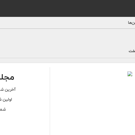
‌ها
ملت
مجله
آخرین شما
اولین ش
شمار