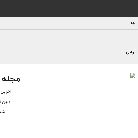
‌ها
جوانی
مجله 
آخرین 
اولین ش
شما