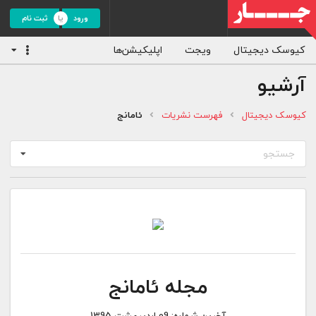
ورود
ثبت نام
کیوسک دیجیتال
ویجت
اپلیکیشن‌ها
آرشیو
کیوسک دیجیتال
فهرست نشریات
ئامانج
جستجو
مجله ئامانج
آخرین شماره:
09 اردیبهشت 1395