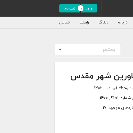
ورود
ثبت نام
درباره
وبلاگ
راهنما
تماس
جستجو
اورین شهر مقدس
اره:
26 فروردین 1402
 شماره:
01 آذر 1400
ه‌های موجود: 17