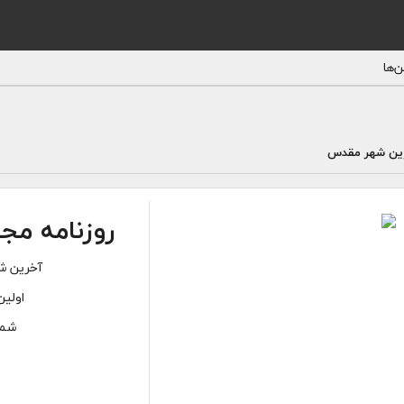
‌ها
ین شهر مقدس
روزنامه مج
آخرین شم
اولین
شمار