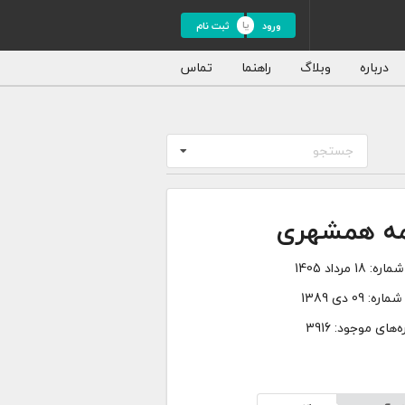
ورود
ثبت نام
درباره
وبلاگ
راهنما
تماس
جستجو
مه همشهری
شماره:
18 مرداد 1405
شماره:
09 دی 1389
‌های موجود: 3916