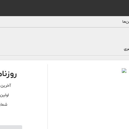
‌ها
ری
روزنا
آخرین 
اولین 
شماره