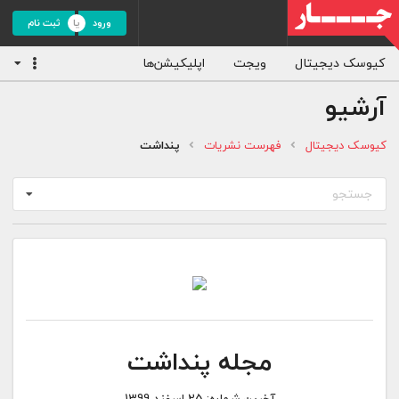
ورود
ثبت نام
کیوسک دیجیتال
ویجت
اپلیکیشن‌ها
آرشیو
کیوسک دیجیتال
فهرست نشریات
پنداشت
جستجو
مجله پنداشت
آخرین شماره:
25 اسفند 1399