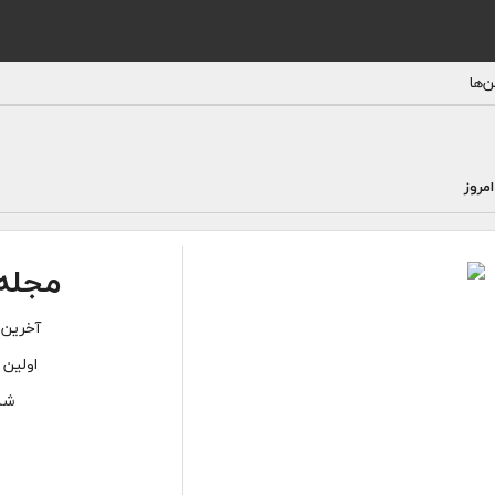
‌ها
مروز
مجله 
آخرین 
اولین 
شما