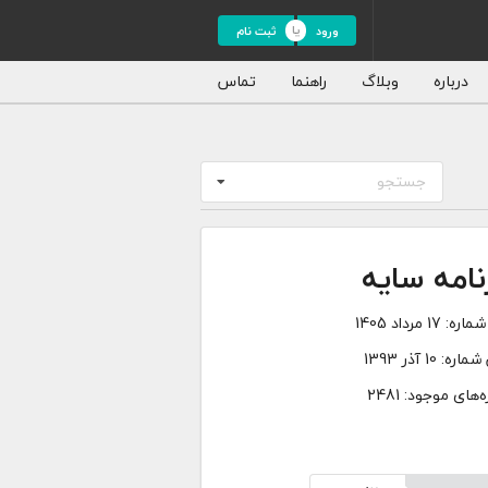
ورود
ثبت نام
درباره
وبلاگ
راهنما
تماس
جستجو
نامه سایه
شماره:
17 مرداد 1405
 شماره:
10 آذر 1393
های موجود: 2481