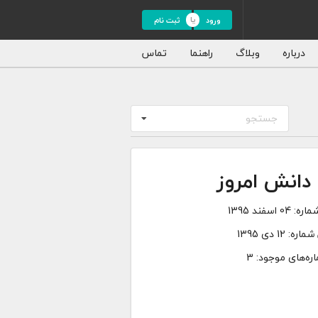
ورود
ثبت نام
درباره
وبلاگ
راهنما
تماس
جستجو
دانش امروز
ماره:
04 اسفند 1395
 شماره:
12 دی 1395
ره‌های موجود: 3