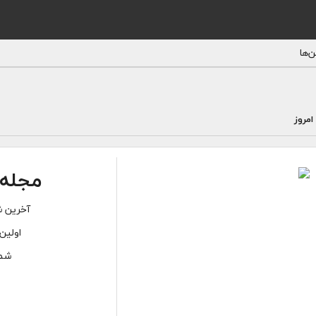
‌ها
مروز
مجله 
آخرین ش
اولین
شما