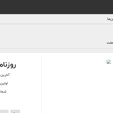
‌ها
ملت
روزنام
آخرین 
اولین 
شماره