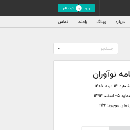
ورود
ثبت نام
درباره
وبلاگ
راهنما
تماس
جستجو
امه نوآوران
شماره:
14 مرداد 1405
ماره:
05 اسفند 1393
‌های موجود: 2162