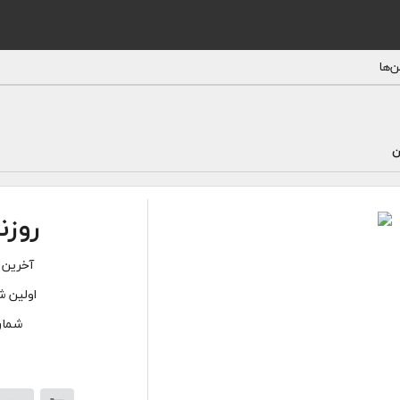
‌ها
ن
روزن
آخرین 
اولین ش
شماره