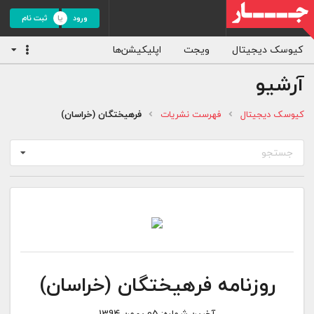
ورود
ثبت نام
کیوسک دیجیتال
ویجت
اپلیکیشن‌ها
آرشیو
کیوسک دیجیتال
فهرست نشریات
فرهیختگان (خراسان)
جستجو
روزنامه فرهیختگان (خراسان)
آخرین شماره:
05 بهمن 1394