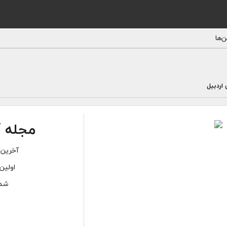
‌ها
اردبیل
مجله آ
آخرین 
اولین 
شما