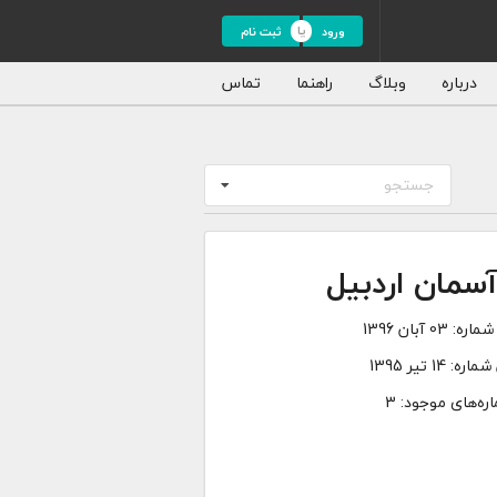
ورود
ثبت نام
درباره
وبلاگ
راهنما
تماس
جستجو
سمان اردبیل
شماره:
03 آبان 1396
شماره:
14 تیر 1395
ره‌های موجود: 3