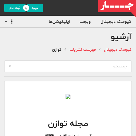
ورود
ثبت نام
کیوسک دیجیتال
ویجت
اپلیکیشن‌ها
آرشیو
کیوسک دیجیتال
فهرست نشریات
توازن
جستجو
مجله توازن
آخرین شماره:
13 مهر 1394