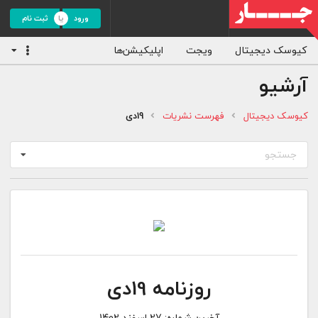
ورود
ثبت نام
کیوسک دیجیتال
ویجت
اپلیکیشن‌ها
آرشیو
کیوسک دیجیتال
فهرست نشریات
19دی
جستجو
روزنامه 19دی
آخرین شماره:
27 اسفند 1402