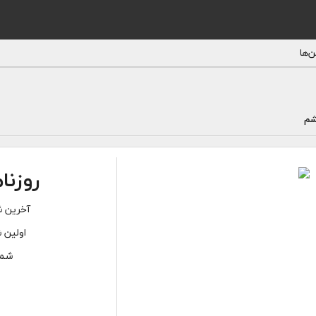
‌ها
شم
روزنا
آخرین ش
اولین ش
شمار