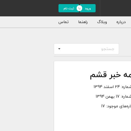
ورود
ثبت نام
درباره
وبلاگ
راهنما
تماس
جستجو
مه خبر قشم
ماره:
24 اسفند 1394
ماره:
17 بهمن 1394
ه‌های موجود: 17