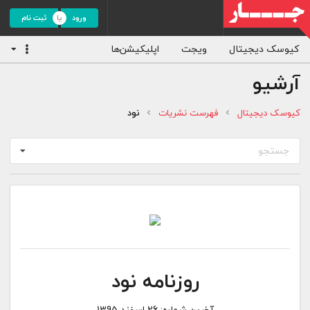
ورود
ثبت نام
کیوسک دیجیتال
ویجت
اپلیکیشن‌ها
آرشیو
کیوسک دیجیتال
فهرست نشریات
نود
جستجو
روزنامه نود
آخرین شماره:
26 اسفند 1395