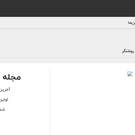
‌ها
روشنگر
مجله ر
آخرین 
اولین
شما