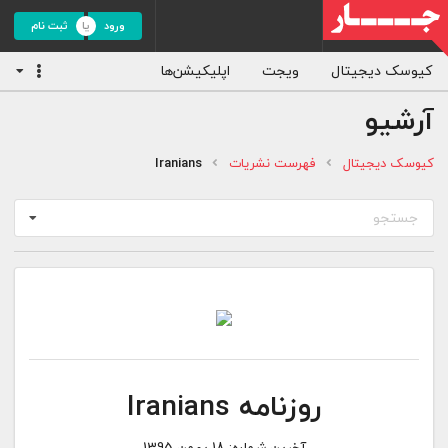
ورود
ثبت نام
کیوسک دیجیتال
ویجت
اپلیکیشن‌ها
آرشیو
کیوسک دیجیتال
فهرست نشریات
Iranians
جستجو
روزنامه Iranians
آخرین شماره:
18 بهمن 1395