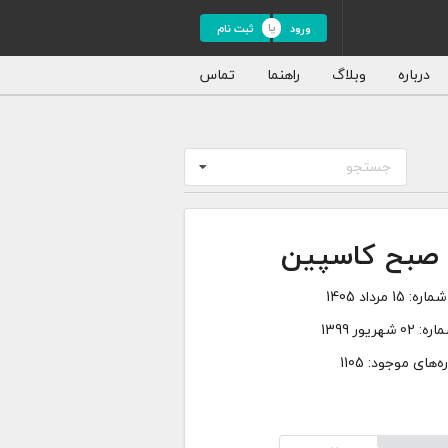
ورود
ثبت نام
درباره
وبلاگ
راهنما
تماس
جستجو
ه صبح کاسپین
شماره:
15 مرداد 1405
اره:
02 شهریور 1399
‌های موجود: 1105