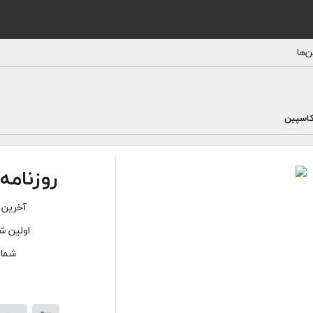
‌ها
اسپین
روزنام
آخرین 
اولین شم
شماره