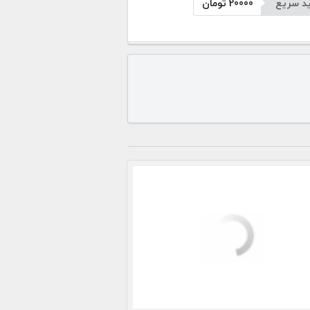
د سریع
20000
تومان