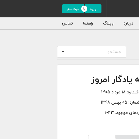
ورود
ثبت نام
درباره
وبلاگ
راهنما
تماس
جستجو
 یادگار امروز
شماره:
18 مرداد 1405
ماره:
05 بهمن 1398
های موجود: 1043