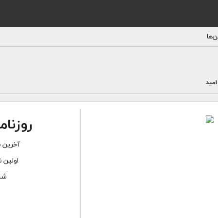
‌ها
مید
روزنام
آخرین ش
اولین ش
شما