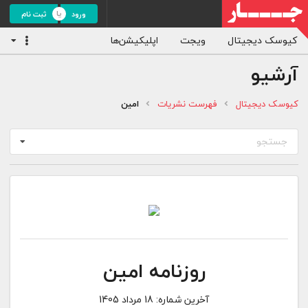
ورود
ثبت نام
کیوسک دیجیتال
ویجت
اپلیکیشن‌ها
آرشیو
کیوسک دیجیتال
فهرست نشریات
امین
جستجو
روزنامه امین
آخرین شماره:
18 مرداد 1405