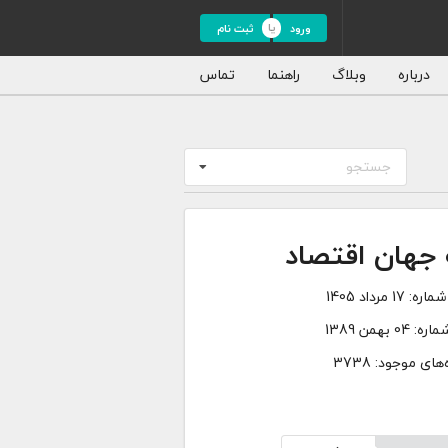
ورود
ثبت نام
درباره
وبلاگ
راهنما
تماس
جستجو
 جهان اقتصاد
شماره:
17 مرداد 1405
ماره:
04 بهمن 1389
های موجود: 3738