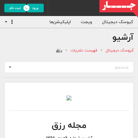
ورود
ثبت نام
کیوسک دیجیتال
ویجت
اپلیکیشن‌ها
آرشیو
کیوسک دیجیتال
فهرست نشریات
رزق
جستجو
مجله رزق
آخرین شماره:
06 دی 1395