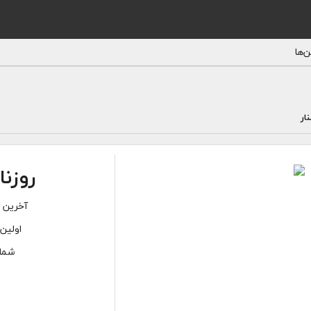
‌ها
ار
روزنا
آخرین ش
اولین 
شمار