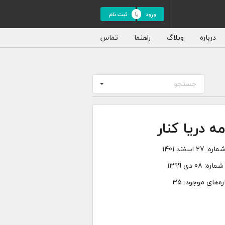
ورود
ثبت نام
درباره
وبلاگ
راهنما
تماس
جستجو
مه دریا کنار
ماره:
27 اسفند 1401
شماره:
08 دی 1399
ه‌های موجود: 35