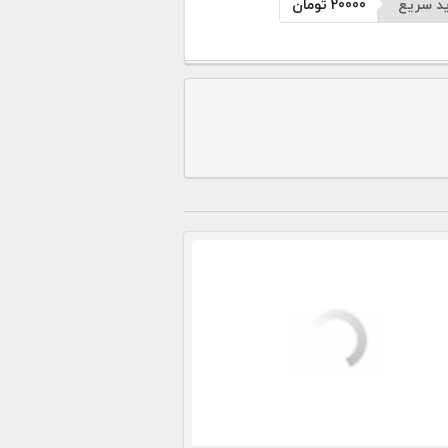
د سریع
20000
تومان